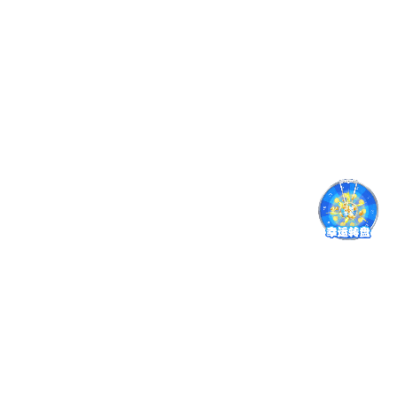
2023 数据安全合规金奖
通过 ISO 安全认证审核，在平台访问、数据加密等方面表现
优异。