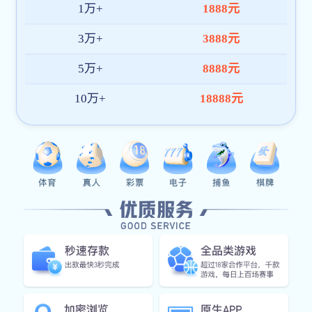
爱游戏 以卓越服务赢得多项专业认可，每一份荣誉都是用户
信赖的见证。
2022 区域体育科技创新奖
凭借数据整合与直播体验创新，获得东南亚体育数字服务组