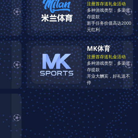
智能分析
结合大数据与趋势洞察，带来更深入的赛事理
解。