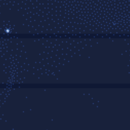
畅所欲言，与全球球迷一起交流观点、参与讨
论。
版本更新记录 · 按时间分组查看
每次更新内容一目了然，爱游戏不断打磨细节，提升体验。