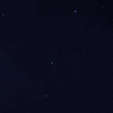
用户信任。
行业推荐品牌