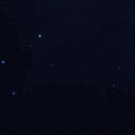
以综合服务表现获东南亚行业组织高度认可。
爱游戏
爱游戏官方网站【官网认证:手机版、
上
app下载、登录入口、官方网站、网
大厦8
页版、平台、网址、地址、注册、娱
su
乐】，爱游戏(中国)官方网站欢迎大家
选择真正的官方通道，同时我们提供
全天候7x24小时在线服务，第一时间
处理各类问题，正规集团平台有保
障，欢迎体验！