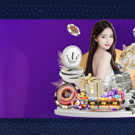
App下载
公司介绍
体育热点
移动端爱游戏，畅享体育直播体
全球热门赛事，集成实时比分、互动社区、深度数据分析等核心
App Store 下载
Google Play 获取
互动社区