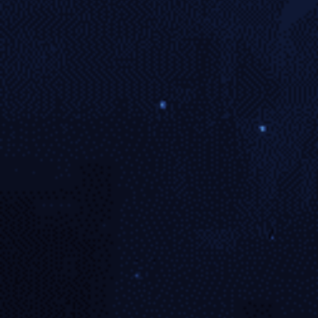
爱游戏 
2022 年度金牌平台