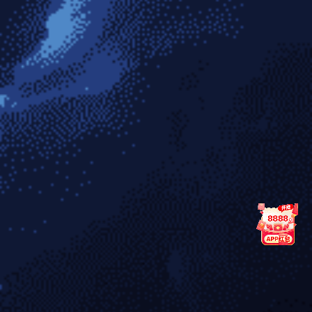
防线，更不断优化每一个安全细节