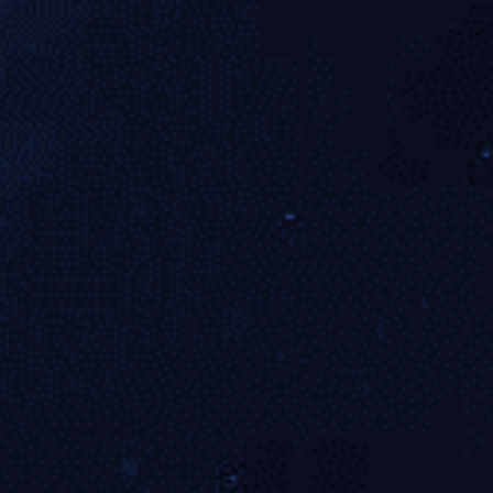
权威荣誉认证
坚持以安全规范为基石，获得多项国际标准认证，保障平台稳定与
ISO 27001 国际信息安全认证
数据加密安全合规奖