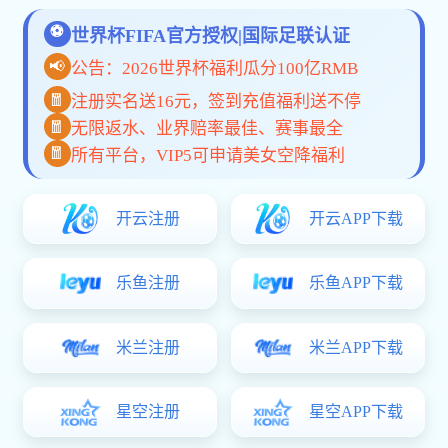
追梦勇士与骑士的宿敌之争为
何未曾赢过我们队伍的传奇
2026-05-14 18:10
79 次阅读
首页
/
体育热点