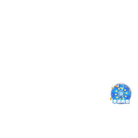
在重要时期缺阵，使得球队实力大打折扣。因此，即
便是面对弱小对手，也难以全力以赴，更不用说与如
此强大的勇士正面交锋了。
除了伤病外，骑士整体状态的不稳定也加剧了这一问
题。在连续数场失利后，不少年轻选手心态受到影响
表现萎靡，而老将虽有经验但体能下降严重，这使得
他们很难恢复正常竞技状态，与此同时却恰恰给了困
扰已久但又处于巅峰期中的勇士可趁之机，从而进一
步拉开双方差距。
总结：
综上所述，“追梦勇士与骑士之间宿敌之争为何未曾赢
过我们队伍”并非偶然，而是一系列内外部因素共同作
用下形成的一种必然结果。从团队战术到个人能力，