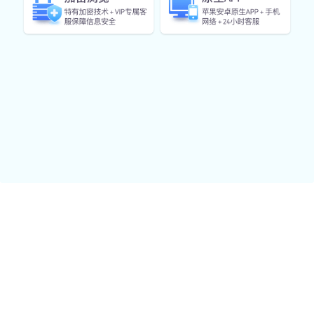
们发挥潜力，使得面对像勇士这样的强队时难以找到
破解之法，从而在多次交锋中落败。
2、球员个人能力的卓越提升
追梦勇士拥有众多技术精湛、身体素质出众的球员，
他们不仅具备扎实的基本功，更是在各自的位置上展
现出了超乎寻常的天赋。如库里的三分投射能力，让
任何防守者都无法轻易贴近，而杜兰特则凭借其身高
和技术全面性，可以轻松完成各种进攻方式。
这些杰出球员不仅在常规赛中表现优秀，在季后赛中
的关键瞬间更是屡屡挺身而出，为球队带来胜利。他
们能够把握住每一个机会，无论是突破、投篮还是传
球，都显示出极高水平。此外，通过不断训练与磨
合，这些球员也逐渐形成了一种独特风格，使得团队