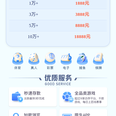
追梦勇士以其灵活多变的战术体系闻名于世，他们在
比赛中总能适时调整战术，以应对对手不同风格的进
攻和防守。无论是快攻反击还是半场进攻，勇士都能
够找到最佳方案来撕破对方防线。他们通过不断地传
球、合理跑位以及精准投篮，将球队整体实力发挥到
极致。
此外，勇士队强调团队合作，每位球员都清楚自己的
角色定位。在关键时刻，他们往往能够依赖默契的配
合来创造得分机会，而不是单打独斗。这种高度团结
的氛围不仅增强了球队凝聚力，也让每位球员都感受
到为共同目标而奋斗的重要性。
反观骑士，在面对强敌时常常显得过于依赖某一两位
明星球员，如詹姆斯。这种战术上的单一化限制了他