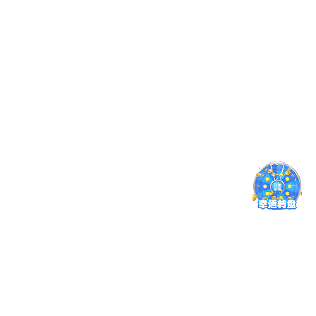
此外，希望能够借助这个平台，加强国内外交流合
作，通过邀请国际友队进行友谊赛，提高本土球队竞
技水平，同时也让更多海外选手了解中国女子足球的
发展历程与现状，从而实现互利共赢，共同进步。
最后，在政策层面，需要政府进一步加大对女子足球
发展的支持力度，包括资金投入和宣传推广，以确保
这一项目能够持续并健康地发展下去，为我国妇女实
现自我价值创造更好的条件与机遇。
总结：
中国女足第十座玫瑰梦想球场不仅是宜君地方的一项
重要基础设施，它也是整个国家女性力量崛起的重要
象征。这一新生事物必将激励更多年轻女孩投身于体