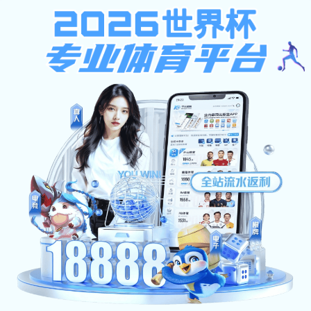
注册入口
爱游戏
APP与网页版入口｜畅
享全球体育赛事与数据服务
欢迎访问
爱游戏
，提供全面覆盖足球、篮球、
电竞等项目的赛事资讯与数据内容， 支持
APP
下载
与
网页使用
，每日同步更新千场比赛，聚
焦热门体育内容， 助您轻松获取赛事动态，掌
握比赛节奏。
手机App
网页版