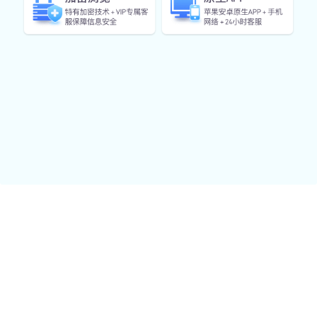
助、举办赛事等形式，共同推动这一事业向前发展。
2、促进青少年体育文化
除了直接推动女子足球的发展，这座玫瑰梦想球场还
将在更广泛范围内促进当地青少年的体育文化建设。
体育活动不仅能够增强身体素质，还能培养集体意识
与意志品质，是全面素质教育不可或缺的一部分。
在宜君地区，新球场作为一个开放式公共空间，将吸
引大量青少年参与各种形式的体育活动。在这里，他
们可以接受专业教练指导，参加各类比赛，从而提升
自身技能。此外，通过定期举办校园联赛及社区活
动，激发孩子们参与体育锻炼的热情，使得健康生活
理念深入人心。