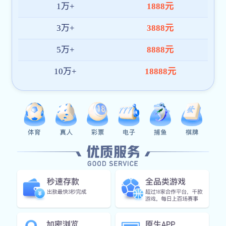
1、推动女足运动发展
随着中国女足第十座玫瑰梦想球场的落成，推动女足
运动的发展成为了当下的重要议题。近年来，中国女
足在国际赛场上屡创佳绩，越来越多的人开始关注和
支持这项运动。而这样一座专门为女子足球建立的场
馆，无疑为更加专业化、系统化的发展提供了良好的
基础。
新球场的建设，不仅提高了训练和比赛设施的标准，
也为教练员和运动员创造了更为理想的环境。从而使
得更多年轻女孩有机会接触到足球这项运动，并在此
过程中培养出团队合作意识和竞争精神。
此外，球场作为一个全新的公共设施，还将吸引更多
企业和社会组织参与到女子足球的发展中来，通过赞