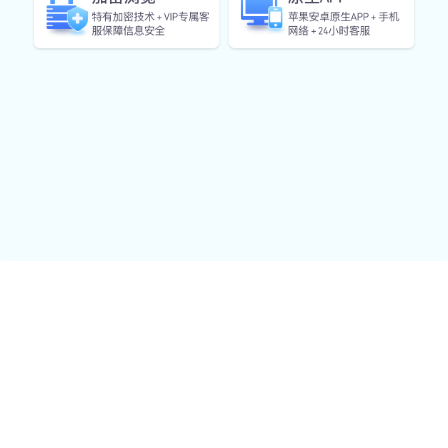
让鹈鹕队很难找到合理的进攻节奏，从而导致频繁失
误。
2、球队战术分析
接下来，我们来看两支球队在战术上的不同安排。热
火队以其严密的防守体系而著称，他们不仅能有效限
制对方得分，还能通过快速反击来把握机会。在这场
比赛中，热火充分利用自身优势，通过团体协作来减
少自己的失误，同时提高进攻效率。
相较而言，鹈鹕队则略显混乱。他们缺乏清晰明确的
战术思路，这使得球员们在临场发挥时难以做到心中
有数。在面对热火强硬防守时，他们未能及时调整策
略，因此不断陷入被动局面。同时，由于缺乏有效组
织，很多进攻回合变成了单打独斗，这自然增加了球