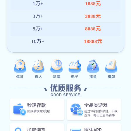
奥尔良鹈鹕队在这场比赛中显得极为急躁，很多传球
选择不够理智，导致对方轻松抢断。此外，球队缺乏
有效的传导球配合也是造成失误的重要因素。尤其是
奎因作为后卫，他面对防守时常常选择冒险传球，这
直接导致他个人的失误数量居高不下。
其次，心理因素也不可忽视。在紧张激烈的比赛氛围
中，年轻球员容易受到压力影响，从而做出错误决
策。这可以解释为何鹈鹕队在关键时刻频繁出现低级
失误，而这些失误往往是在不必要的时候发生，比如
过早地进行远投或者草率地进行突破。
最后，对手的强大防守也是造成失误的重要因素。热
火队作为一支经验丰富且战术成熟的球队，在防守端
施加了巨大的压力。他们通过积极逼抢和快速反应，