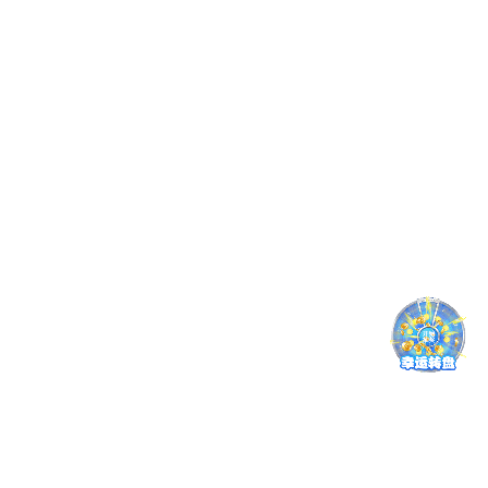
展望未来，无论是对于鹈鹕还是热火，都需要对此役
进行深入总结。对于新奥尔良来说，提高控球能力和
减少非受迫性错误将是重中之重。他们需要加强训练
中的实战演练，以强化每位球员对于战术执行力和临
场应变能力。同时，需要建立更好的沟通机制，以确
保信息流畅，提高整体协作水平。
至于迈阿密热火，在成功赢下这场比赛后，将继续保
持谨慎态度。他们必须认识到，即便是小组赛阶段的
小胜利，也不能掩盖潜在的问题。因此，要进一步细
化各项技术统计，提高内外线配合默契度，为后续赛
事做好充分准备，实现季后赛更高目标。
总结：
总而言之，此役所反映出的问题并非偶然，而是多方