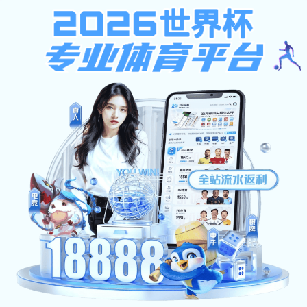
注册入口
爱游戏
APP与网页版入口｜畅
享全球体育赛事与数据服务
欢迎访问
爱游戏
，提供全面覆盖足球、篮球、
电竞等项目的赛事资讯与数据内容， 支持
APP
下载
与
网页使用
，每日同步更新千场比赛，聚
焦热门体育内容， 助您轻松获取赛事动态，掌
握比赛节奏。
手机App
网页版