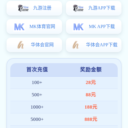
在我们的人生旅途中，曾有一些值得铭记的时刻与
人，共同经历过风雨和挑战。那些曾经并肩作战的兄
弟们，无论是在职场上还是人生的其他阶段，他们给
予我们的支持与陪伴是无可替代的。在这篇文章中，
我们将从四个方面深入探讨这一主题：首先，回顾共
同奋斗的岁月，其次，感恩彼此的支持，再者，展望
未来的发展，最后，总结这些经历对我们的意义和影
响。希望通过这样的阐述，让每位兄弟都感受到我们
之间深厚的情谊，并祝福大家未来的每一步都能走得
更加坚定、自信。
1、回顾共同奋斗的岁月